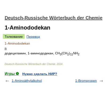
Deutsch-Russische Wörterbuch der Chemie
1-Aminododekan
Толкование
Перевод
1-Aminododekan
n
додециламин, 1-аминододекан, CH
(CH
)
NH
3
2
11
2
Deutsch-Russische Wörterbuch der Chemie
.
2014
.
Игры ⚽
Нужно сделать НИР?
1-Aminoäthylalkohol
1-Brompropen